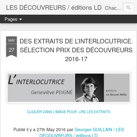
LES DÉCOUVREURS / éditions LD
Chacun à notre place nous sommes les acteurs de la vie littéraire de notre époque. En faisant lire, découvrir, des œuvres ignorées des grands circuits médiatiques, ne représentant qu’une part ridicule des échanges économiques, nous manifestons notre volonté de ne pas nous voir dicter nos goûts, nos pensées, nos vies, par les puissances matérielles qui tendent à régir le plus grand nombre. Et nous contribuons à maintenir vivante une littérature qui autrement manquera à tous demain.
Pages
DES EXTRAITS DE L’INTERLOCUTRICE.
MAY
SÉLECTION PRIX DES DÉCOUVREURS
27
2016-17
CLIQUER DANS L'IMAGE POUR LIRE LES EXTRAITS
Publié il y a
27th May 2016
par
Georges GUILLAIN / LES
DÉCOUVREURS / éditions LD