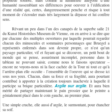
prophétie sombre, mais comme la lumineuse allégorie d’une
humanité rassemblant ses différences pour oeuvrer à l’édification
d’une réalité qui, certes, dangereusement penche et risque à tout
moment de s’écrouler mais très largement la dépasse et lui confère
sens.
Rêvant un peu dans l’un des canapés de la superbe salle 21
du Kunst Historishes Museum de Vienne, on en arrive à se dire que
par chacune des multiples ouvertures par laquelle pourrait regarder
chacun des minuscules et sommaires personnages que Bruegel a
représentés enfermés dans son devenir propre, ce n’est qu’un
paysage particulier, vif et fuyant qui se découvre, un petit bout de
monde qui se pense, assurément incomplet, personne dans le
tableau ne pouvant saisir, comme nous le faisons spectateur –
encore ne voyons-nous ni la face cachée de la Tour ni tout ce qu’à
l’arrière-plan elle occulte - l’ensemble de l’oeuvre qui se dresse ici
sous nos yeux. Chacun, dans sa force et sa fragilité, aura pourtant
contribué à apporter à la création toujours inachevée à laquelle il
Argile sur argile
participe sa brique particulière.
.
Et aura bien
mérité de partager maintenant le pain grossier que le peintre a
génialement placé dans le coin gauche, au premier plan.
Une simple cruche, elle aussi d’argile, le surmontant, pour étancher
sa soif.