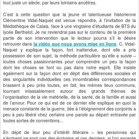
tout juste un siècle, par leurs lointains ancêtres.
C’est à cette question que la jeune et talentueuse historienne
Clémentine Vidal-Naquet est venue répondre, à l’invitation de la
Médiathèque de Calais, face à une vingtaine d’étudiants de BTS du
lycée Berthelot. Je ne reviendrai pas sur le contenu de la première
partie de son intervention que le lecteur pourra s’il le désire
retrouver dans
la vidéo que nous avons mise en ligne
. C. Vidal-
Naquet y explique la façon, fort inattendue, dont elle a pris
possession de son sujet, la méthode particulière qu’elle a suivie –
toutes choses passionnantes pour comprendre un peu la façon
dont les choses se font ou pas dans notre esprit. Elle insiste
également sur la façon dont en dépit des différences sociales et
des singularités individuelles ces innombrables correspondances
brassent à peu près toutes, en fait, les mêmes lieux communs,
tournant inlassablement autour des grands thèmes de
l’organisation de la vie matérielle, de la santé, de la famille et aussi
de l’amour. Pour ce qui est de ce dernier elle explique en quoi la
menace constante de la guerre, liée à l’éloignement des conjoints a
peu à peu libéré chez certains une parole au départ entravée par
toutes sortes de conventions...
En dépit de leur peu d’intérêt littéraire – les personnes qui
s’écrivent ne sont pas des écrivains et ces derniers, si l'on excepte