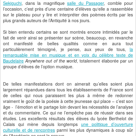
Sekiguchi
, dans la magnifique
salle du Passager
, comble pour
l’occasion, c’est près d’une centaine d’élèves qu‘elle a rassemblée
sur le plateau pour y lire et interpréter des poèmes écrits par les
plus grands auteurs de l’Antiquité à nos jours.
Si bien entendu certains se sont montrés encore intimidés par le
fait de venir ainsi se présenter sur scène, beaucoup, en revanche
ont manifesté de belles qualités comme en aura tout
particulièrement témoigné, je pense, aux yeux de tous,
la
remarquable mise en musique et en voix du célèbre texte de
Baudelaire
Anywhere out of the world
, totalement élaborée par un
groupe d’élèves de l’option musique.
De telles manifestations dont on aimerait qu’elles soient plus
largement répandues dans tous les établissements de France sont
de celles qui nous paraissent les plus à même de redonner
vraiment le goût de la poésie à cette jeunesse qui place – c’est son
âge - l’émotion et le partage loin devant les nécessités de l’analyse
et du commentaire. Ce qui ne l’empêche pas de réussir dans ses
études. Les excellents résultats des élèves du lycée Berthelot de
Calais qui mène depuis longtemps
une politique d’ouverture
culturelle et de rencontres
parmi les plus dynamiques à coup sûr
de l’Académie en sont la preuve.