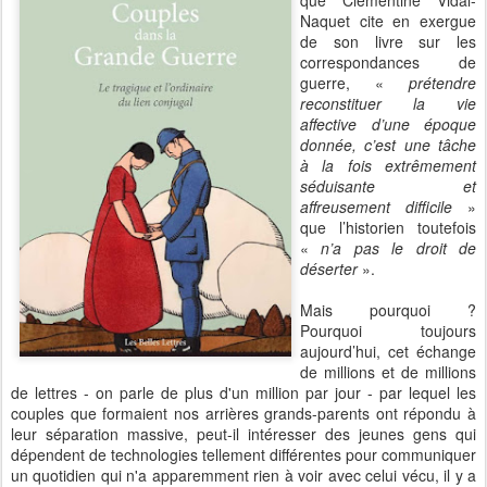
que Clémentine Vidal-
Naquet cite en exergue
de son livre sur les
correspondances de
guerre, «
prétendre
reconstituer la vie
affective d’une époque
donnée, c’est une tâche
à la fois extrêmement
séduisante et
affreusement difficile
»
que l’historien toutefois
«
n’a pas le droit de
déserter
».
Mais pourquoi ?
Pourquoi toujours
aujourd’hui, cet échange
de millions et de millions
de lettres - on parle de plus d'un million par jour - par lequel les
couples que formaient nos arrières grands-parents ont répondu à
leur séparation massive, peut-il intéresser des jeunes gens qui
dépendent de technologies tellement différentes pour communiquer
un quotidien qui n'a apparemment rien à voir avec celui vécu, il y a