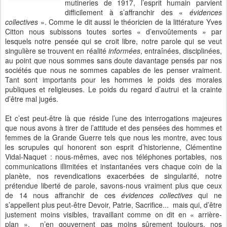
mutineries de 1917, l’esprit humain parvient
difficilement à s’affranchir des «
évidences
collectives
». Comme le dit aussi le théoricien de la littérature Yves
Citton nous subissons toutes sortes « d’envoûtements » par
lesquels notre pensée qui se croit libre, notre parole qui se veut
singulière se trouvent en réalité
informées
, entraînées, disciplinées,
au point que nous sommes sans doute davantage pensés par nos
sociétés que nous ne sommes capables de les penser vraiment.
Tant sont importants pour les hommes le poids des morales
publiques et religieuses. Le poids du regard d’autrui et la crainte
d’être mal jugés.
Et c’est peut-être là que réside l’une des interrogations majeures
que nous avons à tirer de l’attitude et des pensées des hommes et
femmes de la Grande Guerre tels que nous les montre, avec tous
les scrupules qui honorent son esprit d’historienne, Clémentine
Vidal-Naquet : nous-mêmes, avec nos téléphones portables, nos
communications illimitées et instantanées vers chaque coin de la
planète, nos revendications exacerbées de singularité, notre
prétendue liberté de parole, savons-nous vraiment plus que ceux
de 14 nous affranchir de ces
évidences collectives
qui ne
s’appellent plus peut-être Devoir, Patrie, Sacrifice... mais qui, d’être
justement moins visibles, travaillant comme on dit en « arrière-
plan », n’en gouvernent pas moins sûrement toujours, nos