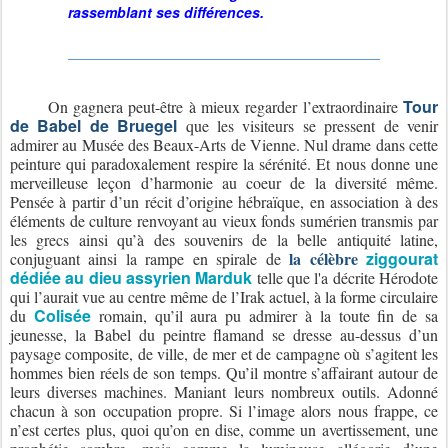
rassemblant ses différences.
Tour
On gagnera peut-être à mieux regarder l’extraordinaire
de Babel de Bruegel
que les visiteurs se pressent de venir
admirer au Musée des Beaux-Arts de Vienne. Nul drame dans cette
peinture qui paradoxalement respire la sérénité. Et nous donne une
merveilleuse leçon d’harmonie au coeur de la diversité même.
Pensée à partir d’un récit d’origine hébraïque, en association à des
éléments de culture renvoyant au vieux fonds sumérien transmis par
les grecs ainsi qu’à des souvenirs de la belle antiquité latine,
la célèbre
ziggourat
conjuguant ainsi la rampe en spirale de
dédiée au dieu assyrien Marduk
telle que l'a décrite Hérodote
qui l’aurait vue au centre même de l’Irak actuel, à la forme circulaire
Colisée
du
romain, qu’il aura pu admirer à la toute fin de sa
jeunesse, la Babel du peintre flamand se dresse au-dessus d’un
paysage composite, de ville, de mer et de campagne où s’agitent les
hommes bien réels de son temps. Qu’il montre s’affairant autour de
leurs diverses machines. Maniant leurs nombreux outils. Adonné
chacun à son occupation propre. Si l’image alors nous frappe, ce
n’est certes plus, quoi qu’on en dise, comme un avertissement, une