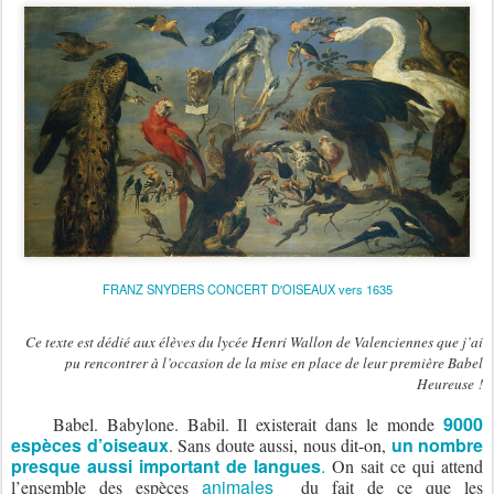
FRANZ SNYDERS CONCERT D'OISEAUX vers 1635
Ce texte est dédié aux élèves du lycée Henri Wallon de Valenciennes que j’ai
pu rencontrer à l’occasion de la mise en place de leur première Babel
Heureuse !
9000
Babel. Babylone. Babil. Il existerait dans le monde
espèces d’oiseaux
un nombre
. Sans doute aussi, nous dit-on,
presque aussi important de langues
.
On sait ce qui attend
animales
l’ensemble des espèces
du fait de ce que les